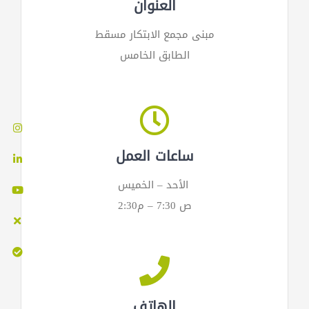
العنوان
مبنى مجمع الابتكار مسقط
الطابق الخامس
ج
r
e
n
m
ساعات العمل
الأحد – الخميس
ص 7:30 – م2:30
الهاتف